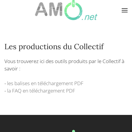
Skip
to
main
content
Les productions du Collectif
Vous trouverez ici des outils produits par le Collectif à
savoir :
-
les balises en téléchargement PDF
-
la FAQ en téléchargement PDF