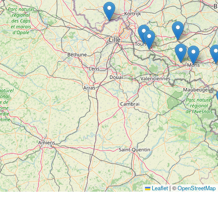
Leaflet
|
©
OpenStreetMap